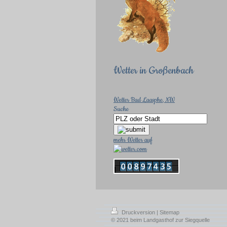
Wetter in Großenbach
Wetter Bad Laasphe
, NW
Suche
mehr Wetter auf
Druckversion
|
Sitemap
© 2021 beim Landgasthof zur Siegquelle