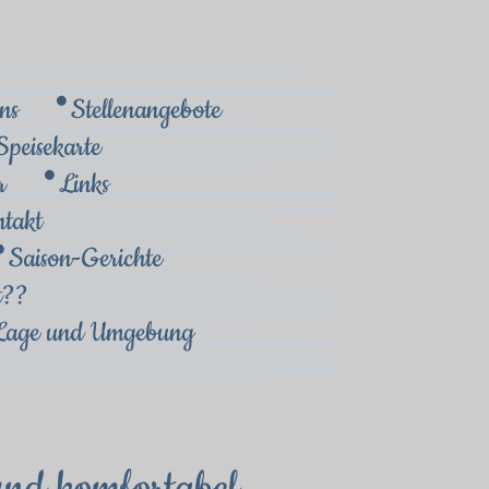
ns
Stellenangebote
Speisekarte
r
Links
takt
Saison-Gerichte
t??
Lage und Umgebung
und komfortabel