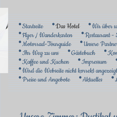
Startseite
Das Hotel
Wir über u
Flyer / Wanderkarten
Restaurant - 
Motorrad-Tourguide
Unsere Partne
Ihr Weg zu uns
Gästebuch
Kon
Kaffee und Kuchen
Impressum
Wird die Webseite nicht korrekt angezeig
Preise und Angebote
Aktuelles
Unsere Zimmer: Rustikal 