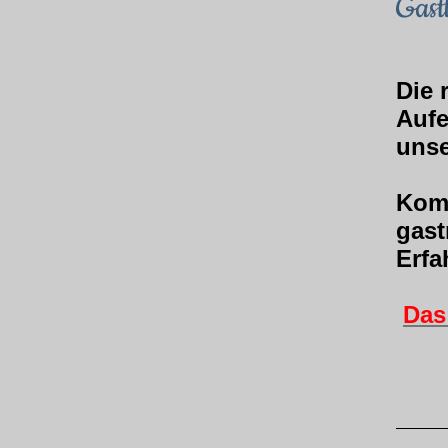
Gast
Die 
Aufe
unse
Komf
gast
Erfa
Das