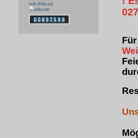
! E
mehr Wetter auf
027
Für
Wei
Fei
dur
Res
Uns
Mög