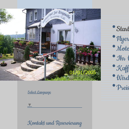
Start
Flye
Moto
Ihr 
Kaff
Wird
Prei
Select Language
▼
Kontakt und Reservierung